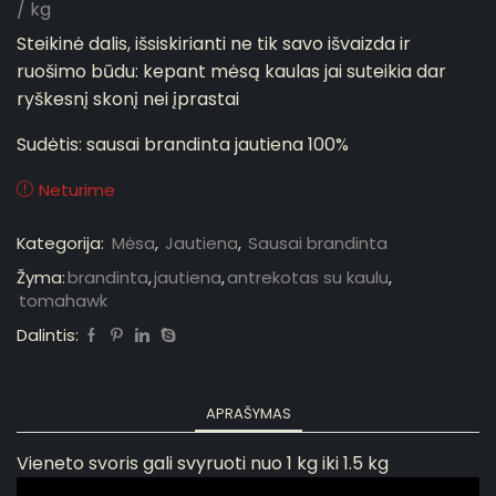
/ kg
Steikinė dalis, išsiskirianti ne tik savo išvaizda ir
ruošimo būdu: kepant mėsą kaulas jai suteikia dar
ryškesnį skonį nei įprastai
Sudėtis:
sausai brandinta jautiena 100%
Neturime
Kategorija:
Mėsa
,
Jautiena
,
Sausai brandinta
Žyma:
brandinta
,
jautiena
,
antrekotas su kaulu
,
tomahawk
Dalintis:
APRAŠYMAS
Vieneto svoris gali svyruoti nuo 1 kg iki 1.5 kg