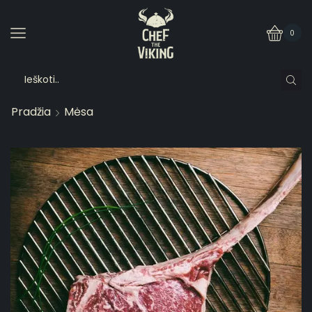
0
Pradžia
Mėsa