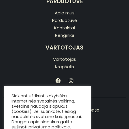
PARDUOTUVĖ
Apie mus
Parduotuvė
Kontaktai
Renginiai
VARTOTOJAS
Vartotojas
Krepšelis
Siekiant užtikrinti kokybišką
internetinės svetainės veikimą,
svetainė naudoja slapukus
Copyright © Viking the chef 2020
(cookies). Jei sutinkate, tiesiog
naudokitės svetaine kaip įprastai.
Daugiau apie slapukus galite
sužinoti
privatumo politikoje
.