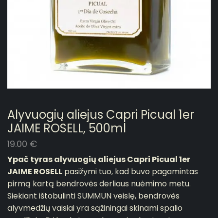
Alyvuogių aliejus Capri Picual 1er
JAIME ROSELL, 500ml
19.00
€
Ypač tyras
alyvuogių aliejus
Capri Picual 1er
JAIME ROSELL
pasižymi tuo, kad buvo pagamintas
pirmą kartą bendrovės derliaus nuėmimo metu.
Siekiant ištobulinti SUMMUN veislę, bendrovės
alyvmedžių vaisiai yra sąžiningai skinami spalio