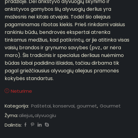
pradžioje. Dėl ankstyvo alyvuogių skynimo ir
ankstyvos gamybos šių alyvuogių derlius yra
mažesnis nei kitais atvejais. Todėl šio aliejaus
pagaminamas ribotas kiekis. Prieš rinkdami vaisius
rankiniu būdu, bendrovės ekspertai atrenka
tinkamus medžius, kad patikrintų, ar jie atitinka visas
vaisių brandos ir grynumo savybes (pvz., ar nėra
maro). Šis tradicinis ir specialus derliaus nuėmimo
būdas labai padidina išlaidas, tačiau dirbama tik
pagal griežčiausius alyvuogių aliejaus pramonės
kokybės standartus.
Neturime
Kategorija:
Paštetai, konservai, gourmet
,
Gourmet
Žyma:
aliejus
,
alyvuogiu
Dalintis: