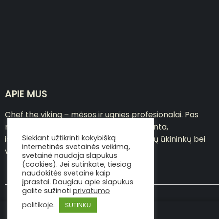
APIE MUS
Chef the viking – mėsos ir ugnies profesionalai. Pas
mus asortimente – pačių sausai brandinta,
Siekiant užtikrinti kokybišką
išpjaustyta jautiena, atkeliavusi iš lietuvių ūkininkų bei
internetinės svetainės veikimą,
viskas, ko reikia gerai mėsai ruošti
svetainė naudoja slapukus
(cookies). Jei sutinkate, tiesiog
naudokitės svetaine kaip
įprastai. Daugiau apie slapukus
galite sužinoti
privatumo
politikoje
.
SUTINKU
Copyright © Viking the chef 2020
Alksnio drožlės (1 kg)