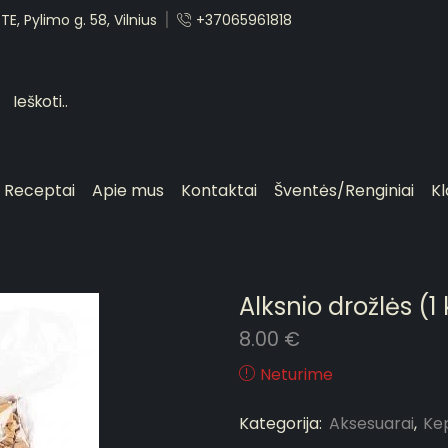
E, Pylimo g. 58, Vilnius
+37065961818
Receptai
Apie mus
Kontaktai
Šventės/Renginiai
Kl
Alksnio drožlės (1
8.00
€
Neturime
Kategorija:
Aksesuarai
,
Kep