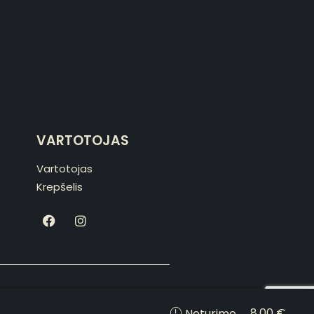
VARTOTOJAS
Vartotojas
Krepšelis
made with love by
developeris.lt
8.00
€
Neturime