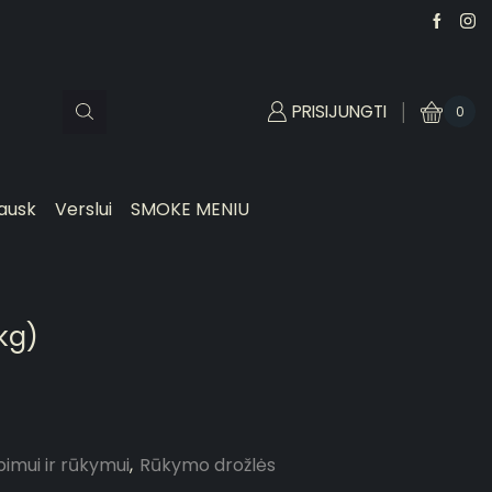
PRISIJUNGTI
0
ausk
Verslui
SMOKE MENIU
 kg)
imui ir rūkymui
,
Rūkymo drožlės