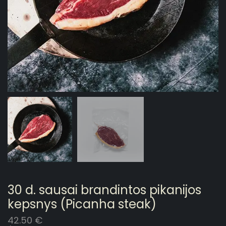
30 d. sausai brandintos pikanijos
kepsnys (Picanha steak)
42.50
€