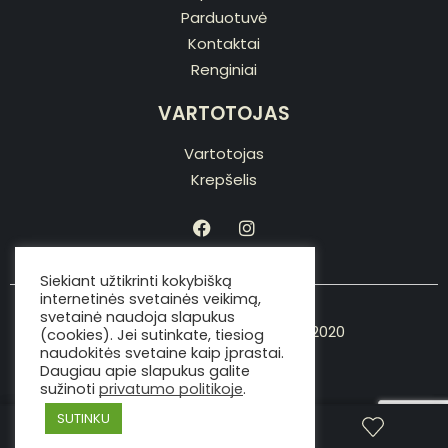
Parduotuvė
Kontaktai
Renginiai
VARTOTOJAS
Vartotojas
Krepšelis
Siekiant užtikrinti kokybišką
internetinės svetainės veikimą,
svetainė naudoja slapukus
Copyright © Viking the chef 2020
(cookies). Jei sutinkate, tiesiog
naudokitės svetaine kaip įprastai.
Daugiau apie slapukus galite
sužinoti
privatumo politikoje
.
SUTINKU