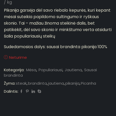
/ kg
Pikanija garsėja dėl savo riebalo kepurės, kuri kepant
mėsai suteikia papildomo sultingumo ir ryškaus
skonio. Tai – mažiau žinoma steikinė dalis, bet
patikėkit, dėl savo skonio ir minkštumo verta atsidurti
šalia populiariausių steikų
Sudedamosios dalys: sausai brandinta pikanija 100%
Neturime
Kategorija:
Mėsa
,
Populiariausi
,
Jautiena
,
Sausai
brandinta
Žyma:
steak
,
brandinta
,
jautiena
,
pikanija
,
Picanha
Dalintis: