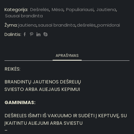
Kategorija:
Dešrelės
,
Mėsa
,
Populiariausi
,
Jautiena
,
Sausai brandinta
Žyma:
jautiena
,
sausai brandinta
,
dešrelės
,
pomidorai
Dalintis:
APRAŠYMAS
REIKĖS:
BRANDINTŲ JAUTIENOS DEŠRELIŲ
SVIESTO ARBA ALIEJAUS KEPIMUI
GAMINIMAS:
DEŠRELES IŠIMTI IŠ VAKUUMO IR SUDĖTI Į KEPTUVĘ, SU
ĮKAITINTU ALIEJUMI ARBA SVIESTU
–