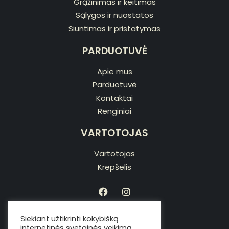
Grąžinimas ir keitimas
Sąlygos ir nuostatos
Siuntimas ir pristatymas
PARDUOTUVĖ
Apie mus
Parduotuvė
Kontaktai
Renginiai
VARTOTOJAS
Vartotojas
Krepšelis
Siekiant užtikrinti kokybišką
internetinės svetainės veikimą,