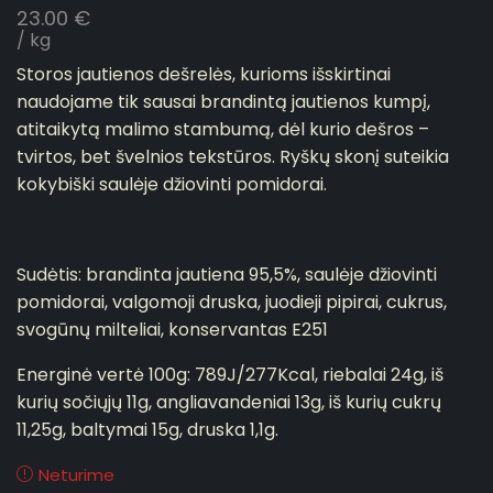
23.00
€
/ kg
Storos jautienos dešrelės, kurioms išskirtinai
naudojame tik sausai brandintą jautienos kumpį,
atitaikytą malimo stambumą, dėl kurio dešros –
tvirtos, bet švelnios tekstūros. Ryškų skonį suteikia
kokybiški saulėje džiovinti pomidorai.
Sudėtis: brandinta jautiena 95,5%, saulėje džiovinti
pomidorai, valgomoji druska, juodieji pipirai, cukrus,
svogūnų milteliai, konservantas E251
Energinė vertė 100g: 789J/277Kcal, riebalai 24g, iš
kurių sočiųjų 11g, angliavandeniai 13g, iš kurių cukrų
11,25g, baltymai 15g, druska 1,1g.
Neturime