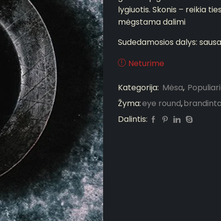
lygiuotis. Skonis – reikia t
mėgstama dalimi
Sudedamosios dalys: sausa
Neturime
Kategorija:
Mėsa
,
Populiari
Žyma:
eye round
,
brandint
Dalintis: