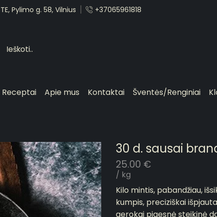
E, Pylimo g. 58, Vilnius
+37065961818
Receptai
Apie mus
Kontaktai
Šventės/Renginiai
Kl
30 d. sausai bra
25.00
€
/ kg
Kilo mintis, pabandžiau, išs
kumpis, preciziškai išpjauta
gerokai pigesnė steikinė da