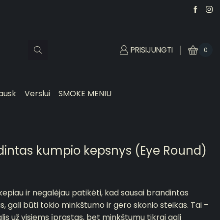
PRISIJUNGTI
0
ausk
Verslui
SMOKE MENIU
ndintas kumpio kepsnys (Eye Round)
ikepiau ir negalėjau patikėti, kad sausai brandintas
s, gali būti tokio minkštumo ir gero skonio steikas. Tai –
lis už visiems įprastas, bet minkštumu tikrai gali