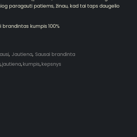
iesiog paragauti patiems, žinau, kad tai taps daugelio
i brandintas kumpis 100%
ausi
,
Jautiena
,
Sausai brandinta
a
,
jautiena
,
kumpis
,
kepsnys