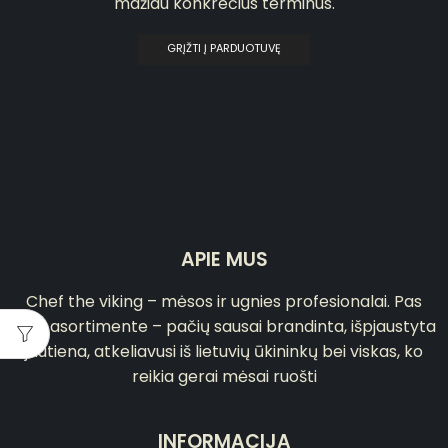
mažiau konkrečius terminus.
GRĮŽTI Į PARDUOTUVĘ
APIE MUS
Chef the viking – mėsos ir ugnies profesionalai. Pas
mus asortimente – pačių sausai brandinta, išpjaustyta
jautiena, atkeliavusi iš lietuvių ūkininkų bei viskas, ko
reikia gerai mėsai ruošti
INFORMACIJA