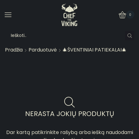
0
Pradžia
Parduotuvė
🎄ŠVENTINIAI PATIEKALAI🎄
NERASTA JOKIŲ PRODUKTŲ
Dar kartą patikrinkite rašybą arba iešką naudodami