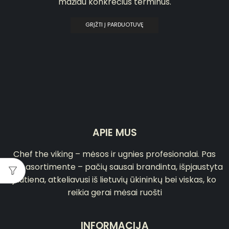
mažiau konkrečius terminus.
GRĮŽTI Į PARDUOTUVĘ
APIE MUS
Chef the viking – mėsos ir ugnies profesionalai. Pas
mus asortimente – pačių sausai brandinta, išpjaustyta
jautiena, atkeliavusi iš lietuvių ūkininkų bei viskas, ko
reikia gerai mėsai ruošti
INFORMACIJA