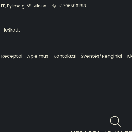
E, Pylimo g. 58, Vilnius
+37065961818
Receptai
Apie mus
Kontaktai
Šventės/Renginiai
Kl