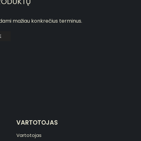
RODUKTŲ
odami mažiau konkrečius terminus.
Ę
VARTOTOJAS
Vartotojas