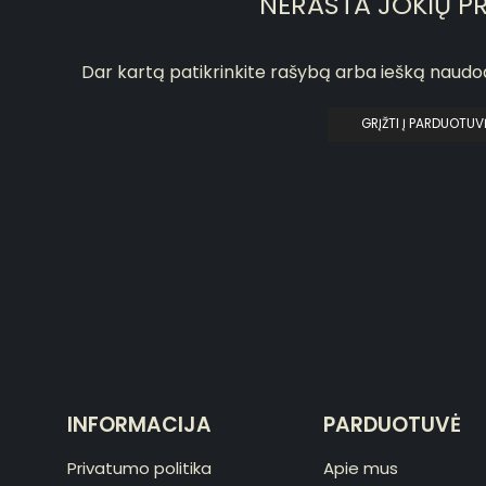
NERASTA JOKIŲ P
Dar kartą patikrinkite rašybą arba iešką naud
GRĮŽTI Į PARDUOTUV
INFORMACIJA
PARDUOTUVĖ
Privatumo politika
Apie mus