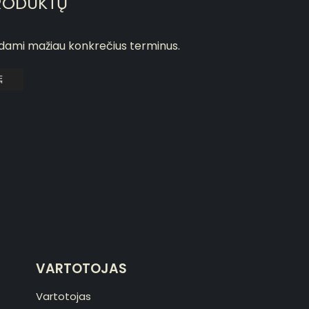
RODUKTŲ
odami mažiau konkrečius terminus.
Ę
VARTOTOJAS
Vartotojas