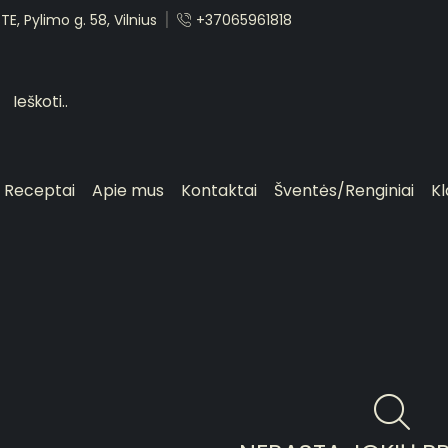
E, Pylimo g. 58, Vilnius
+37065961818
Receptai
Apie mus
Kontaktai
Šventės/Renginiai
Kl