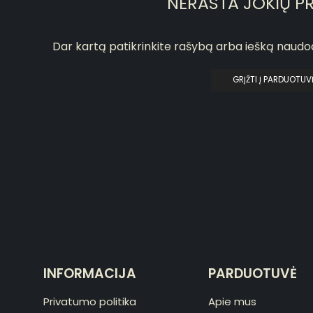
NERASTA JOKIŲ P
Dar kartą patikrinkite rašybą arba iešką naud
GRĮŽTI Į PARDUOTUV
INFORMACIJA
PARDUOTUVĖ
Privatumo politika
Apie mus