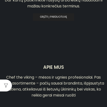
Dar kartą patikrinkite rašybą arba iešką naudodami
mažiau konkrečius terminus.
GRĮŽTI Į PARDUOTUVĘ
APIE MUS
Chef the viking – mėsos ir ugnies profesionalai. Pas
mus asortimente – pačių sausai brandinta, išpjaustyta
jautiena, atkeliavusi iš lietuvių ūkininkų bei viskas, ko
reikia gerai mėsai ruošti